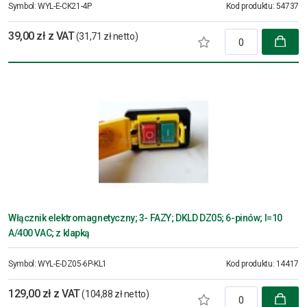
Symbol:
WYL-E-CK21-4P
Kod produktu:
54737
39,00 zł z VAT
(31,71 zł netto)
Włącznik elektromagnetyczny; 3- FAZY; DKLD DZ05; 6-pinów; I=10
A/400 VAC; z klapką
Symbol:
WYL-E-DZ05-6P-KL1
Kod produktu:
14417
129,00 zł z VAT
(104,88 zł netto)