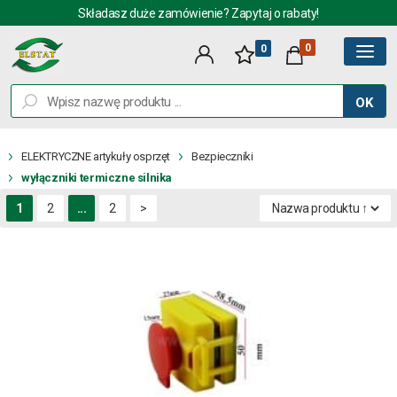
Składasz duże zamówienie? Zapytaj o rabaty!
0
0
OK
ELEKTRYCZNE artykuły osprzęt
Bezpieczniki
wyłączniki termiczne silnika
1
2
...
2
>