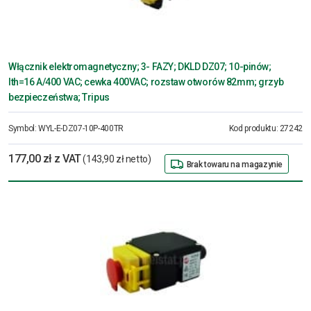
Włącznik elektromagnetyczny; 3- FAZY; DKLD DZ07; 10-pinów;
Ith=16 A/400 VAC; cewka 400VAC; rozstaw otworów 82mm; grzyb
bezpieczeństwa; Tripus
Symbol:
WYL-E-DZ07-10P-400TR
Kod produktu:
27242
177,00 zł z VAT
(143,90 zł netto)
Brak towaru na magazynie