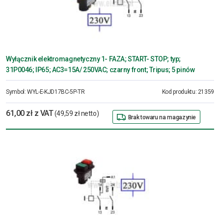
Wyłącznik elektromagnetyczny 1- FAZA; START- STOP; typ;
31P0046; IP65; AC3=15A/ 250VAC; czarny front; Tripus; 5 pinów
Symbol:
WYL-E-KJD17BC-5P-TR
Kod produktu:
21359
61,00 zł z VAT
(49,59 zł netto)
Brak towaru na magazynie