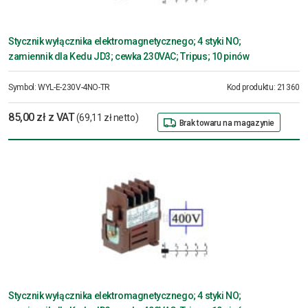
Stycznik wyłącznika elektromagnetycznego; 4 styki NO;
zamiennik dla Kedu JD3; cewka 230VAC; Tripus; 10 pinów
Symbol:
WYL-E-230V-4NO-TR
Kod produktu:
21360
85,00 zł z VAT
(69,11 zł netto)
Brak towaru na magazynie
Stycznik wyłącznika elektromagnetycznego; 4 styki NO;