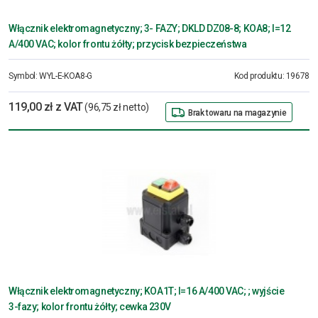
Włącznik elektromagnetyczny; 3- FAZY; DKLD DZ08-8; KOA8; I=12
A/400 VAC; kolor frontu żółty; przycisk bezpieczeństwa
Symbol:
WYL-E-KOA8-G
Kod produktu:
19678
119,00 zł z VAT
(96,75 zł netto)
Brak towaru na magazynie
Włącznik elektromagnetyczny; KOA1T; I=16 A/400 VAC; ; wyjście
3-fazy; kolor frontu żółty; cewka 230V