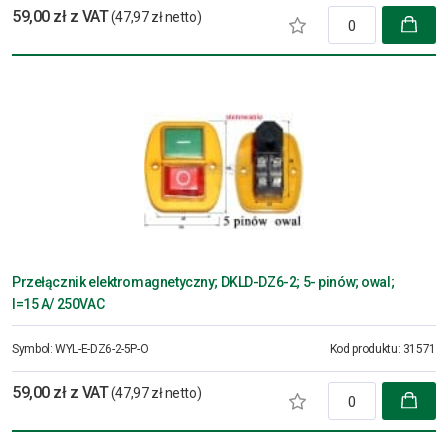
59,00 zł z VAT
(47,97 zł netto)
Przełącznik elektromagnetyczny; DKLD-DZ6-2; 5- pinów; owal;
I=15 A/ 250VAC
Symbol:
WYL-E-DZ6-2-5P-O
Kod produktu:
31571
59,00 zł z VAT
(47,97 zł netto)