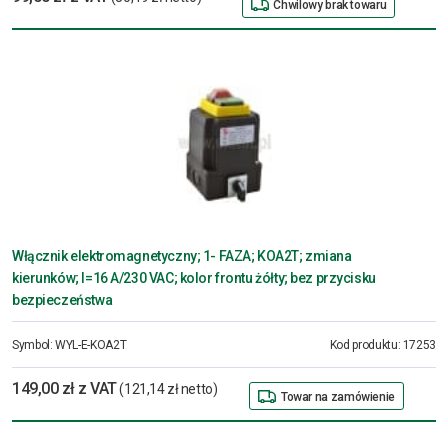
Chwilowy brak towaru
Włącznik elektromagnetyczny; 1- FAZA; KOA2T; zmiana
kierunków; I=16 A/230 VAC; kolor frontu żółty; bez przycisku
bezpieczeństwa
Symbol:
WYL-E-KOA2T
Kod produktu:
17253
149,00 zł z VAT
(121,14 zł netto)
Towar na zamówienie