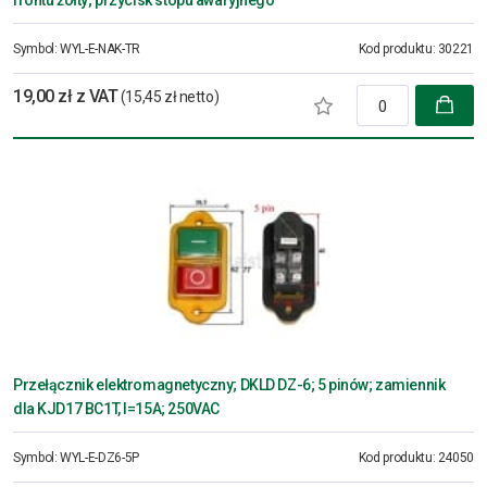
Symbol:
WYL-E-NAK-TR
Kod produktu:
30221
19,00 zł z VAT
(15,45 zł netto)
Przełącznik elektromagnetyczny; DKLD DZ-6; 5 pinów; zamiennik
dla KJD17 BC1T, I=15A; 250VAC
Symbol:
WYL-E-DZ6-5P
Kod produktu:
24050