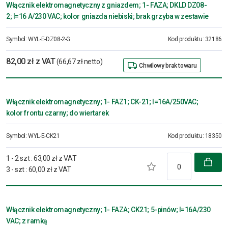
Włącznik elektromagnetyczny z gniazdem; 1- FAZA; DKLD DZ08-
2; I=16 A/230 VAC; kolor gniazda niebiski; brak grzyba w zestawie
Symbol:
WYL-E-DZ08-2-G
Kod produktu:
32186
82,00 zł z VAT
(66,67 zł netto)
Chwilowy brak towaru
Włącznik elektromagnetyczny; 1- FAZ1; CK-21; I=16A/250VAC;
kolor frontu czarny; do wiertarek
Symbol:
WYL-E-CK21
Kod produktu:
18350
1 - 2 szt
:
63,00 zł z VAT
3 - szt
:
60,00 zł z VAT
Włącznik elektromagnetyczny; 1- FAZA; CK21; 5-pinów; I=16A/230
VAC; z ramką