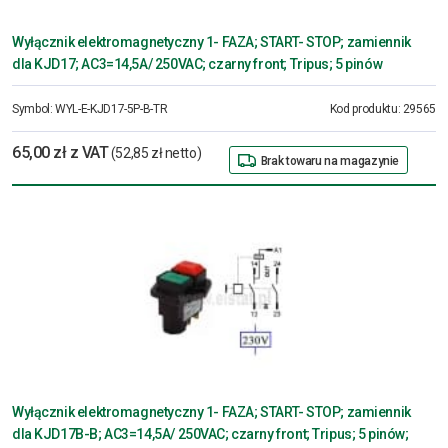
Wyłącznik elektromagnetyczny 1- FAZA; START- STOP; zamiennik
dla KJD17; AC3=14,5A/ 250VAC; czarny front; Tripus; 5 pinów
Symbol:
WYL-E-KJD17-5P-B-TR
Kod produktu:
29565
65,00 zł z VAT
(52,85 zł netto)
Brak towaru na magazynie
Wyłącznik elektromagnetyczny 1- FAZA; START- STOP; zamiennik
dla KJD17B-B; AC3=14,5A/ 250VAC; czarny front; Tripus; 5 pinów;