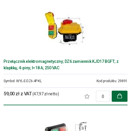
Przełącznik elektromagnetyczny; DZ6 zamiennik KJD17 BGFT; z
klapkką; 4-piny; I=18 A; 250 VAC
Symbol:
WYL-E-DZ6-4P-KL
Kod produktu:
29891
59,00 zł z VAT
(47,97 zł netto)