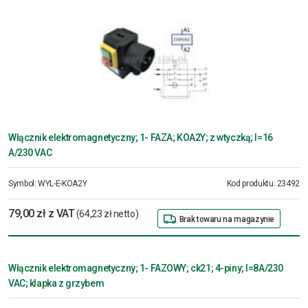
Włącznik elektromagnetyczny; 1- FAZA; KOA2Y; z wtyczką; I=16
A/230 VAC
Symbol:
WYL-E-KOA2Y
Kod produktu:
23492
79,00 zł z VAT
(64,23 zł netto)
Brak towaru na magazynie
Włącznik elektromagnetyczny; 1- FAZOWY; ck21; 4-piny; I=8A/230
VAC; klapka z grzybem