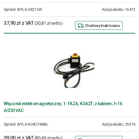
Symbol:
WYL-E-CK21-5R
Kod produktu:
16472
37,90 zł z VAT
(30,81 zł netto)
Chwilowy brak towaru
Włącznik elektromagnetyczny; 1- FAZA; KOA2T; z kablem; I=16
A/230 VAC
Symbol:
WYL-E-KOA2T-KABL
Kod produktu:
25574
99,00 zł z VAT
(80,49 zł netto)