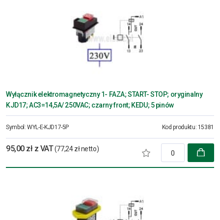
Wyłącznik elektromagnetyczny 1- FAZA; START- STOP; oryginalny
KJD17; AC3=14,5A/ 250VAC; czarny front; KEDU; 5 pinów
Symbol:
WYL-E-KJD17-5P
Kod produktu:
15381
95,00 zł z VAT
(77,24 zł netto)