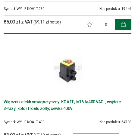
Symbol:
WYL-E-KOA1T-230
Kod produktu:
19446
85,00 zł z VAT
(69,11 zł netto)
Włącznik elektromagnetyczny; KOA1T; I=16 A/400 VAC; ; wyjście
3-fazy; kolor frontu żółty; cewka 400V
Symbol:
WYL-E-KOA1T-400
Kod produktu:
54790