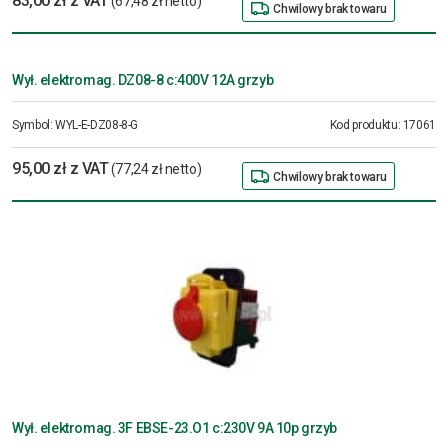
83,00 zł z VAT
(67,48 zł netto)
Chwilowy brak towaru
Wył. elektromag. DZ08-8 c:400V 12A grzyb
Symbol:
WYL-E-DZ08-8-G
Kod produktu:
17061
95,00 zł z VAT
(77,24 zł netto)
Chwilowy brak towaru
Wył. elektromag. 3F EBSE-23.O1 c:230V 9A 10p grzyb