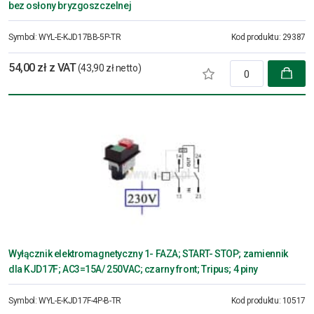
bez osłony bryzgoszczelnej
Symbol:
WYL-E-KJD17BB-5P-TR
Kod produktu:
29387
54,00 zł z VAT
(43,90 zł netto)
Wyłącznik elektromagnetyczny 1- FAZA; START- STOP; zamiennik
dla KJD17F; AC3=15A/ 250VAC; czarny front; Tripus; 4 piny
Symbol:
WYL-E-KJD17F-4P-B-TR
Kod produktu:
10517