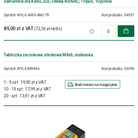
zamiennik dla Kedu JD3; cewka 400VAC; Tripus; 10 pinów
Symbol:
WYL-E-400V-4NO-TR
Kod produktu:
04957
89,00 zł z VAT
(72,36 zł netto)
Tabliczka zaciskowa silnikowa M4x6; niebieska
Symbol:
WYL-E-MR4X6
Kod produktu:
53096
1 - 9 szt
:
19,90 zł z VAT
Brak towaru na magazynie
10 - 19 szt
:
17,99 zł z VAT
20 - szt
:
13,91 zł z VAT