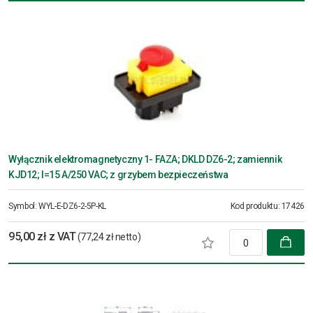
Wyłącznik elektromagnetyczny 1- FAZA; DKLD DZ6-2; zamiennik
KJD12; I=15 A/250 VAC; z grzybem bezpieczeństwa
Symbol:
WYL-E-DZ6-2-5P-KL
Kod produktu:
17426
95,00 zł z VAT
(77,24 zł netto)