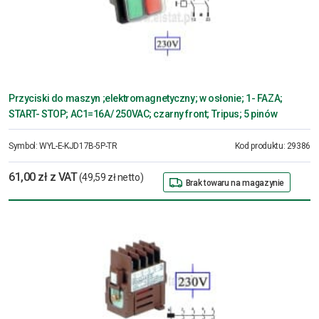
Przyciski do maszyn ;elektromagnetyczny; w osłonie; 1- FAZA;
START- STOP; AC1=16A/ 250VAC; czarny front; Tripus; 5 pinów
Symbol:
WYL-E-KJD17B-5P-TR
Kod produktu:
29386
61,00 zł z VAT
(49,59 zł netto)
Brak towaru na magazynie