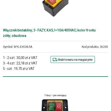
Włącznik bistabilny; 3- FAZY; KA5; I=10A/400VAC; kolor frontu
żółty; obudowa
Symbol:
WYL-E-KOA-5A
Kod produktu:
26265
1 - 2 szt
:
30,00 zł z VAT
Brak towaru na magazynie
3 - 4 szt
:
22,18 zł z VAT
5 - szt
:
19,70 zł z VAT