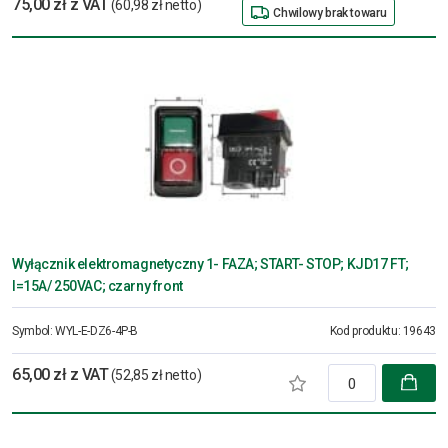
75,00 zł z VAT
(60,98 zł netto)
Chwilowy brak towaru
Wyłącznik elektromagnetyczny 1- FAZA; START- STOP; KJD17 FT;
I=15A/ 250VAC; czarny front
Symbol:
WYL-E-DZ6-4P-B
Kod produktu:
19643
65,00 zł z VAT
(52,85 zł netto)