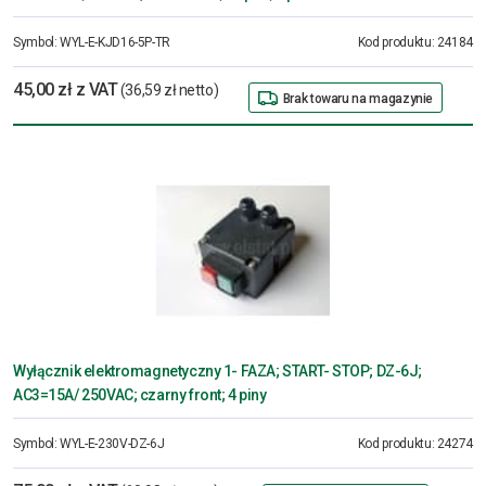
Symbol:
WYL-E-KJD16-5P-TR
Kod produktu:
24184
45,00 zł z VAT
(36,59 zł netto)
Brak towaru na magazynie
Wyłącznik elektromagnetyczny 1- FAZA; START- STOP; DZ-6J;
AC3=15A/ 250VAC; czarny front; 4 piny
Symbol:
WYL-E-230V-DZ-6J
Kod produktu:
24274