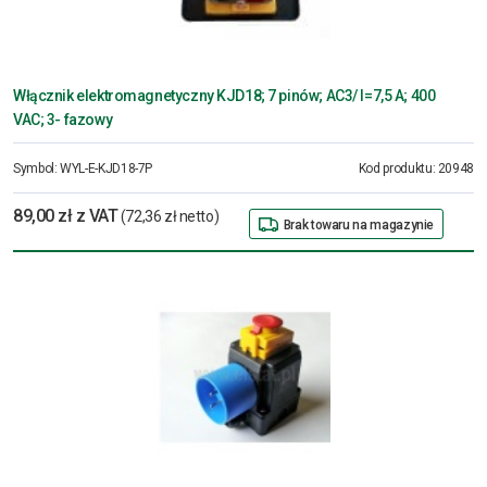
Włącznik elektromagnetyczny KJD18; 7 pinów; AC3/ I=7,5 A; 400
VAC; 3- fazowy
Symbol:
WYL-E-KJD18-7P
Kod produktu:
20948
89,00 zł z VAT
(72,36 zł netto)
Brak towaru na magazynie