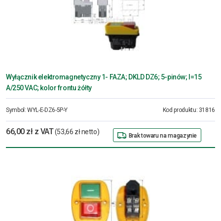
Wyłącznik elektromagnetyczny 1- FAZA; DKLD DZ6; 5-pinów; I=15
A/250 VAC; kolor frontu żółty
Symbol:
WYL-E-DZ6-5P-Y
Kod produktu:
31816
66,00 zł z VAT
(53,66 zł netto)
Brak towaru na magazynie