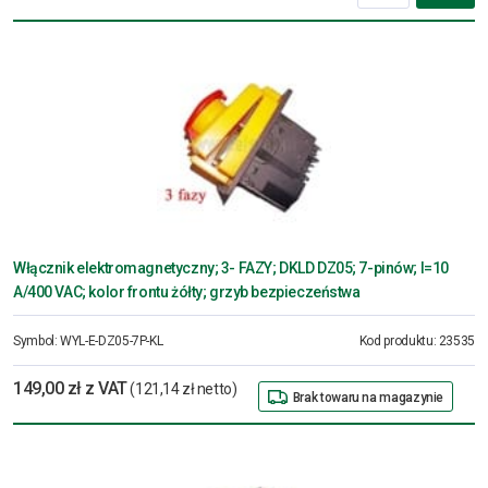
Włącznik elektromagnetyczny; 3- FAZY; DKLD DZ05; 7-pinów; I=10
A/400 VAC; kolor frontu żółty; grzyb bezpieczeństwa
Symbol:
WYL-E-DZ05-7P-KL
Kod produktu:
23535
149,00 zł z VAT
(121,14 zł netto)
Brak towaru na magazynie