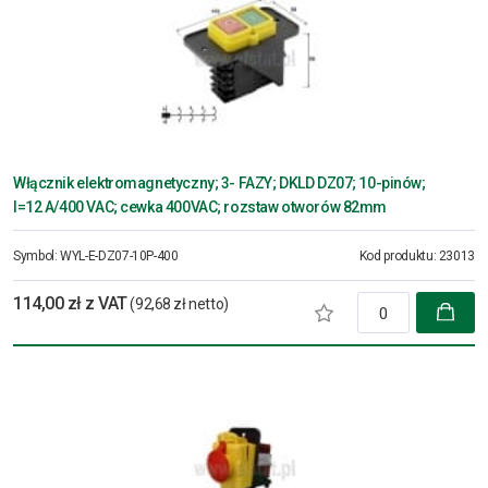
Włącznik elektromagnetyczny; 3- FAZY; DKLD DZ07; 10-pinów;
I=12 A/400 VAC; cewka 400VAC; rozstaw otworów 82mm
Symbol:
WYL-E-DZ07-10P-400
Kod produktu:
23013
114,00 zł z VAT
(92,68 zł netto)