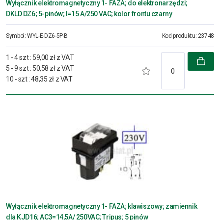
Wyłącznik elektromagnetyczny 1- FAZA; do elektronarzędzi;
DKLD DZ6; 5-pinów; I=15 A/250 VAC; kolor frontu czarny
Symbol:
WYL-E-DZ6-5P-B
Kod produktu:
23748
1 - 4 szt
:
59,00 zł z VAT
5 - 9 szt
:
50,58 zł z VAT
10 - szt
:
48,35 zł z VAT
Wyłącznik elektromagnetyczny 1- FAZA; klawiszowy; zamiennik
dla KJD16; AC3=14,5A/ 250VAC; Tripus; 5 pinów