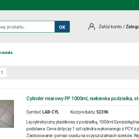
Załóż konto
/
Zalogu
OK
zostałe
1
Cylinder miarowy PP 1000ml, niebieska podziałka, s
Symbol:
LAB-CYL
Kod produktu:
52396
Lej cylindryczny plastikowy z podziałką, 1000ml.Sześciokątna
podstawa. Cena dotyczy 1 szt cylindra wykonanego z PCV z 
Zastosowanie: pomiar osadu na oczyszczalniach ścieków. Wy