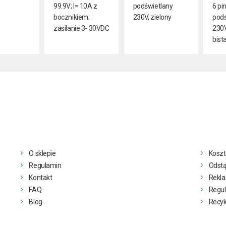
99.9V; I= 10A z
podświetlany
6 pi
bocznikiem;
230V, zielony
podś
zasilanie 3- 30VDC
230V
bist
O sklepie
Koszt
Regulamin
Odstą
Kontakt
Rekl
FAQ
Regul
Blog
Recyk