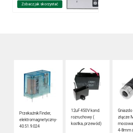
Zobacz jak skorzystać
12uF 450V kond.
Gniazdo 
Przekaźnik Finder,
rozruchowy (
złącze M
elektromagnetyczny-
kostka, przewód)
mocowan
40.51.9.024
4-8mm 