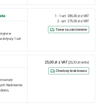
jaka
1 - 1 szt
:
285,00 zł z VAT
2 - szt
:
275,00 zł z VAT
Towar na zamówienie
oryjne w
a dotyczy 1 szt
25,00 zł z VAT
(20,33 zł netto)
Chwilowy brak towaru
termometr.
ych. Nadmiernie
dzieci,