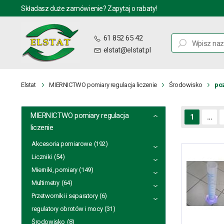
Składasz duże zamówienie? Zapytaj o rabaty!
61 852 65 42
elstat@elstat.pl
Elstat
MIERNICTWO pomiary regulacja liczenie
Środowisko
po
MIERNICTWO pomiary regulacja
1
...
liczenie
Akcesoria pomiarowe
(192)
Liczniki
(54)
Mierniki, pomiary
(149)
Multimetry
(64)
Przetworniki i separatory
(6)
regulatory obrotów i mocy
(31)
Środowisko
(8)