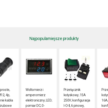
Najpopularniejsze produkty
proste,
Woltomierz i
Przełącznik
Prze
12, 4p,
amperomierz
kołyskowy; 15A
koły
ie kabla
elektroniczny; LED;
250V; konfiguracja
16A
śrubowe
pomiar DC; 0-
I-O-II, 6 pinowy,
konfi