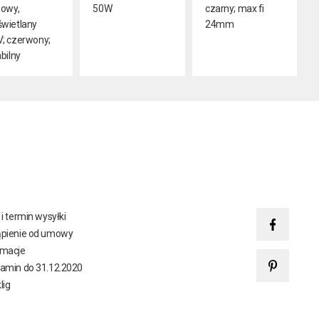
nowy,
50W
czarny; max fi
wietlany
24mm
; czerwony;
abilny
 i termin wysyłki
pienie od umowy
amacje
amin do 31.12.2020
lig