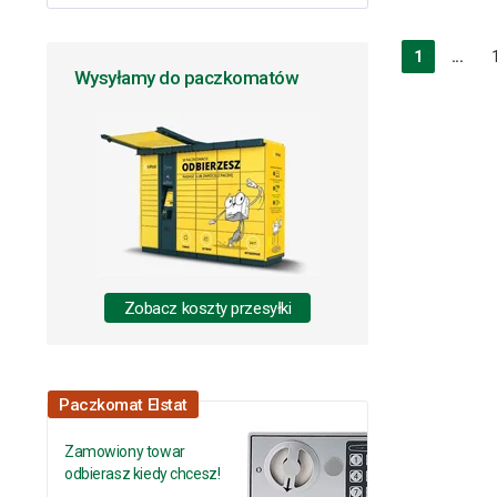
1
...
Wysyłamy do paczkomatów
Zobacz koszty przesyłki
Paczkomat Elstat
Zamowiony towar
odbierasz kiedy chcesz!