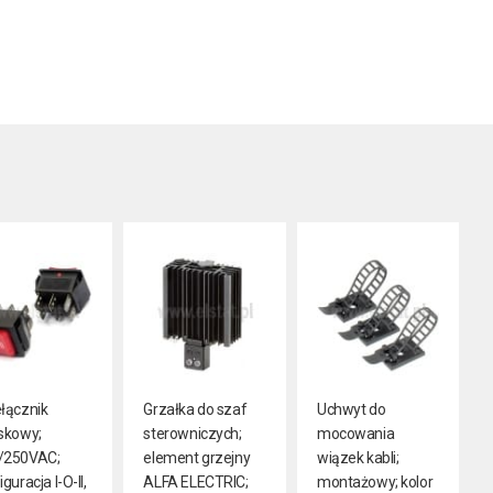
łącznik
Grzałka do szaf
Uchwyt do
skowy;
sterowniczych;
mocowania
/250VAC;
element grzejny
wiązek kabli;
guracja I-O-II,
ALFA ELECTRIC;
montażowy; kolor