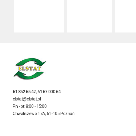
61 852 65 42, 61 67 000 64
elstat@elstat.pl
Pn - pt: 8:00 - 15:00
Chwaliszewo 17A, 61-105 Poznań