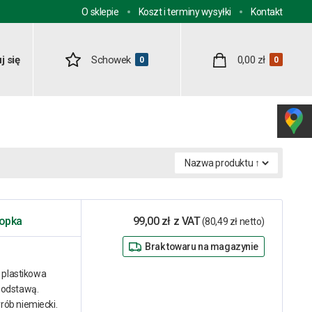
O sklepie
Koszt i terminy wysyłki
Kontakt
j się
Schowek
0,00 zł
0
0
topka
99,00 zł z VAT
(80,49 zł netto)
Brak towaru na magazynie
 plastikowa
podstawą.
rób niemiecki.