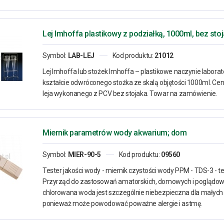
Lej Imhoffa plastikowy z podziałką, 1000ml, bez sto
Symbol:
LAB-LEJ
Kod produktu:
21012
Lej Imhoffa lub stożek Imhoffa – plastikowe naczynie laborat
kształcie odwróconego stożka ze skalą objętości 1000ml. Cen
leja wykonanego z PCV bez stojaka. Towar na zamówienie.
Miernik parametrów wody akwarium; dom
Symbol:
MIER-90-5
Kod produktu:
09560
Tester jakości wody - miernik czystości wody PPM - TDS-3 - 
Przyrząd do zastosowań amatorskich, domowych i poglądow
chlorowana woda jest szczególnie niebezpieczna dla małych 
ponieważ może powodować poważne alergie i astmę.