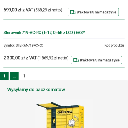
699,00 zł z VAT
(568,29 zł netto)
Brak towaru na magazynie
Sterownik 719-AC-RC ( I=12, Q=6R z LCD ) EASY
Symbol:
STER-M-719AC-RC
Kod produktu:
2 300,00 zł z VAT
(1 869,92 zł netto)
Brak towaru na magazynie
1
...
1
Wysyłamy do paczkomatów