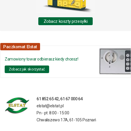
Zobacz koszty przesyłki
Paczkomat Elstat
Zamowiony towar odbierasz kiedy chcesz!
Zobacz jak skorzystać
61 852 65 42, 61 67 000 64
elstat@elstat.pl
Pn - pt: 8:00 - 15:00
Chwaliszewo 17A, 61-105 Poznań