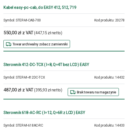
Kabel easy-pc-cab, do EASY 412, 512, 719
Symbol:
STER-M-CAB-700
Kod produktu:
20278
550,00 zł z VAT
(447,15 zł netto)
Towar archiwalny zobacz zamienniki
Sterownik 412-DC-TCX ( I=8, Q=4T bez LCD ) EASY
Symbol:
STER-M-412DC-TCX
Kod produktu:
14432
487,00 zł z VAT
(395,93 zł netto)
Brak towaru na magazynie
Sterownik 618-AC-RC ( I=12, Q=6R z LCD ) EASY
Symbol:
STER-M-618AC-RC
Kod produktu:
14433