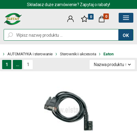
Składasz duże zamówienie? Zapytaj o rabaty!
0
0
OK
AUTOMATYKA i sterowanie
Sterowniki i akcesoria
Eaton
1
...
1