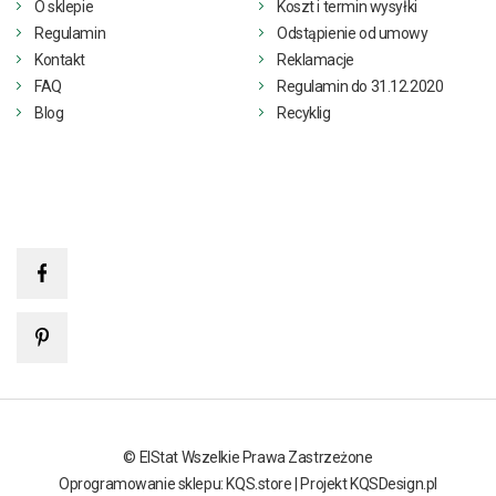
O sklepie
Koszt i termin wysyłki
Regulamin
Odstąpienie od umowy
Kontakt
Reklamacje
FAQ
Regulamin do 31.12.2020
Blog
Recyklig
© ElStat Wszelkie Prawa Zastrzeżone
Oprogramowanie sklepu: KQS.store
|
Projekt KQSDesign.pl