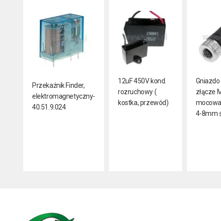
12uF 450V kond.
Gniazdo 
Przekaźnik Finder,
rozruchowy (
złącze M
elektromagnetyczny-
kostka, przewód)
mocowan
40.51.9.024
4-8mm 