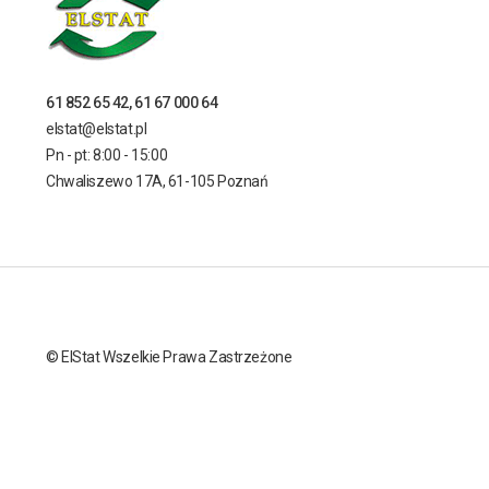
61 852 65 42, 61 67 000 64
elstat@elstat.pl
Pn - pt: 8:00 - 15:00
Chwaliszewo 17A, 61-105 Poznań
© ElStat Wszelkie Prawa Zastrzeżone