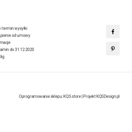
 i termin wysyłki
pienie od umowy
amacje
amin do 31.12.2020
lig
Oprogramowanie sklepu: KQS.store
|
Projekt KQSDesign.pl