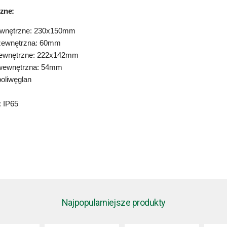
zne:
ewnętrzne: 230x150mm
zewnętrzna: 60mm
ewnętrzne: 222x142mm
wewnętrzna: 54mm
poliwęglan
: IP65
Najpopularniejsze produkty