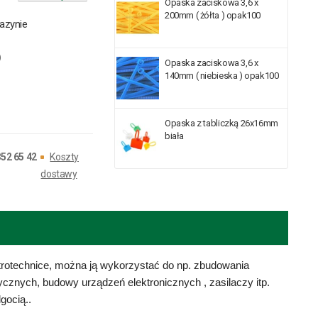
Opaska zaciskowa 3,6 x
200mm ( żółta ) opak100
azynie
)
Opaska zaciskowa 3,6 x
140mm ( niebieska ) opak100
Opaska z tabliczką 26x16mm
biała
852 65 42
Koszty
dostawy
rotechnice, można ją wykorzystać do np. zbudowania
ycznych, budowy urządzeń elektronicznych , zasilaczy itp.
gocią..