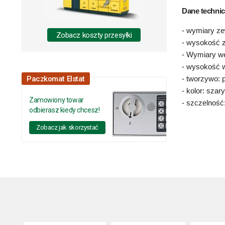
Dane technic
- wymiary z
Zobacz koszty przesyłki
- wysokość 
- Wymiary w
- wysokość 
Paczkomat Elstat
- tworzywo: 
- kolor: szary
Zamowiony towar
- szczelność
odbierasz kiedy chcesz!
Zobacz jak skorzystać