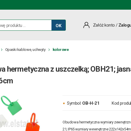
Załóż konto
/
Zalogu
OK
Opaski kablowe, uchwyty
kolorowe
 hermetyczna z uszczelką; OBH21; jasn
x6cm
Symbol:
OB-H-21
Kod produ
Obudowa hermetyczna wymiary zewnętrz
21; IP65 wymiary wewnętrzne 222x142x5