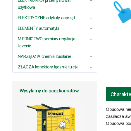
ELEKTRONIKA przemysłowa i
użytkowa
ELEKTRYCZNE artykuły osprzęt
ELEMENTY automatyki
MIERNICTWO pomiary regulacja
liczenie
NARZĘDZIA chemia zasilanie
ZŁĄCZA konektory łączniki tulejki
Wysyłamy do paczkomatów
Charakte
Obudowa herm
zasilacza aw
Obudowa posi