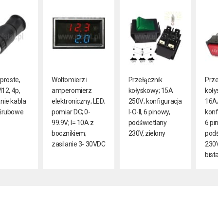
proste,
Woltomierz i
Przełącznik
Prze
12, 4p,
amperomierz
kołyskowy; 15A
koły
ie kabla
elektroniczny; LED;
250V; konfiguracja
16A
śrubowe
pomiar DC; 0-
I-O-II, 6 pinowy,
konfi
99.9V; I= 10A z
podświetlany
6 pi
bocznikiem;
230V, zielony
podś
zasilanie 3- 30VDC
230V
bist