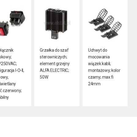
łącznik
Grzałka do szaf
Uchwyt do
skowy;
sterowniczych;
mocowania
/250VAC;
element grzejny
wiązek kabli;
guracja I-O-II,
ALFA ELECTRIC;
montażowy; kolor
nowy,
50W
czarny; max fi
wietlany
24mm
; czerwony;
abilny