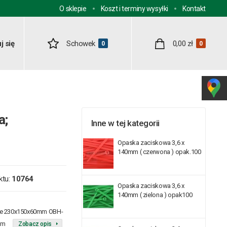
O sklepie
Koszt i terminy wysyłki
Kontakt
j się
Schowek
0,00 zł
0
0
a;
Inne w tej kategorii
Opaska zaciskowa 3,6 x
140mm ( czerwona ) opak.100
ktu:
10764
Opaska zaciskowa 3,6 x
140mm ( zielona ) opak100
ne 230x150x60mm OBH-
4mm
Zobacz opis