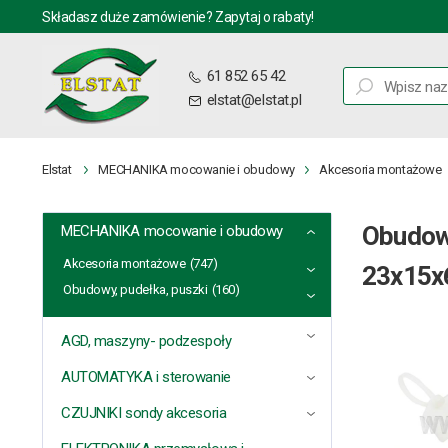
Składasz duże zamówienie? Zapytaj o rabaty!
61 852 65 42
elstat@elstat.pl
Elstat
MECHANIKA mocowanie i obudowy
Akcesoria montażowe
Obudowa
MECHANIKA mocowanie i obudowy
Akcesoria montażowe
(747)
23x15
Obudowy, pudełka, puszki
(160)
AGD, maszyny- podzespoły
AUTOMATYKA i sterowanie
CZUJNIKI sondy akcesoria