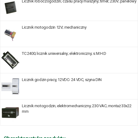
Licznik roboczogodzin; czasu pracy maszyny; timer; 230V; panelowy
Licznik motogodzin 12V; mechaniczny
TC 2400; licznik uniwersalny; elektroniczny; s:M:H:D
Licznik godzin pracy, 12VDC- 24 VDC, szyna DIN
Licznik motogodzin; elektromechaniczny; 230 VAC; montaż 33x22
mm