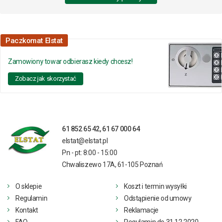
Paczkomat Elstat
Zamowiony towar odbierasz kiedy chcesz!
Zobacz jak skorzystać
61 852 65 42, 61 67 000 64
elstat@elstat.pl
Pn - pt: 8:00 - 15:00
Chwaliszewo 17A, 61-105 Poznań
O sklepie
Koszt i termin wysyłki
Regulamin
Odstąpienie od umowy
Kontakt
Reklamacje