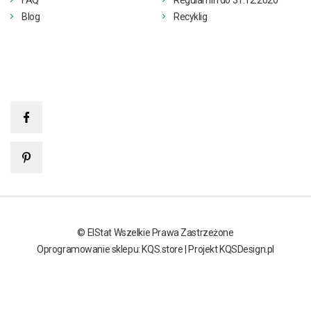
FAQ
Regulamin do 31.12.2020
Blog
Recyklig
© ElStat Wszelkie Prawa Zastrzeżone
Oprogramowanie sklepu: KQS.store
|
Projekt KQSDesign.pl