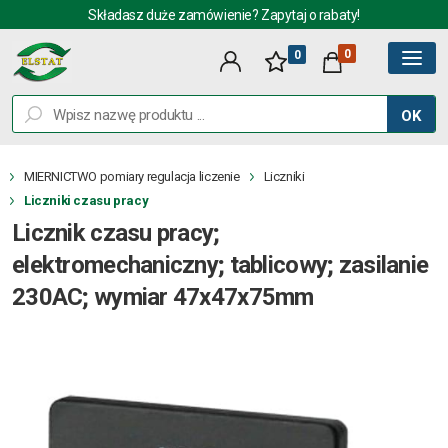
Składasz duże zamówienie? Zapytaj o rabaty!
0
0
OK
MIERNICTWO pomiary regulacja liczenie
Liczniki
Liczniki czasu pracy
Licznik czasu pracy;
elektromechaniczny; tablicowy; zasilanie
230AC; wymiar 47x47x75mm