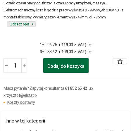
Liczniki czasu pracy do zliczania czasu pracy urządzeń, maszyn.
Elektromechaniczny licznik godzin pracy wyświetla 0 - 99 999,9 h 230V 50Hz
montaż tablicowy. Wymiary: szer.- 47mm: wys.- 47mm: gł. - 75mm
Zobacz opis
1+
:
96,75 ( 119,00 z VAT) zł
3+
:
88,62 ( 109,00 z VAT) zł
Dodaj do koszyka
Masz pytania? Zapytaj konsultanta
61 852 65 42
lub
krzysztof@elstat.pl
Koszty dostawy
Inne w tej kategorii